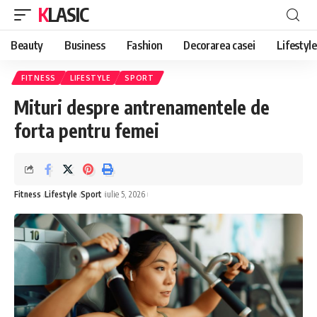
KLASIC
Beauty
Business
Fashion
Decorarea casei
Lifestyle
FITNESS
LIFESTYLE
SPORT
Mituri despre antrenamentele de
forta pentru femei
Fitness
Lifestyle
Sport
iulie 5, 2026