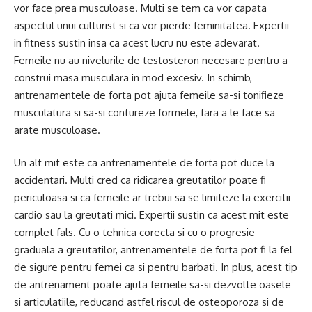
vor face prea musculoase. Multi se tem ca vor capata
aspectul unui culturist si ca vor pierde feminitatea. Expertii
in fitness sustin insa ca acest lucru nu este adevarat.
Femeile nu au nivelurile de testosteron necesare pentru a
construi masa musculara in mod excesiv. In schimb,
antrenamentele de forta pot ajuta femeile sa-si tonifieze
musculatura si sa-si contureze formele, fara a le face sa
arate musculoase.
Un alt mit este ca antrenamentele de forta pot duce la
accidentari. Multi cred ca ridicarea greutatilor poate fi
periculoasa si ca femeile ar trebui sa se limiteze la exercitii
cardio sau la greutati mici. Expertii sustin ca acest mit este
complet fals. Cu o tehnica corecta si cu o progresie
graduala a greutatilor, antrenamentele de forta pot fi la fel
de sigure pentru femei ca si pentru barbati. In plus, acest tip
de antrenament poate ajuta femeile sa-si dezvolte oasele
si articulatiile, reducand astfel riscul de osteoporoza si de